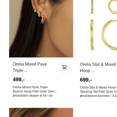
vanntette smykker. Disse kan
Gull. 18K gullbelagt rustfritt stål.
du dusje, svømme og trene
Bly-, nikkel- og kadmiumfri
med uten at de vil irre. Farge:
NB! Av hygieniske årsaker
Gull. 18K gullbelagt rustfritt stål.
det ingen bytterett på
Bly-, nikkel- og kadmiumfri.
øredobber!
NB! Av hygieniske årsaker er
det ingen bytterett på
øredobber!
Orelia Mixed Pave
Orelia Star & Mixed
Triple ...
Hoop ...
499,-
699,-
Orelia Mixed Pave Triple
Orelia Star & Mixed Hoop
Illusion Hoop Pale Gold- Denne
Stacking Set Pale Gold- D
øredobben skaper et tre i en
øredobbene kommer i 3 p
uttrykk med sitt utseende. Med
stjernestuds, hoops med s
en blanding av skimrende
og litt større blanke hoops
pavé-steiner gir disse
og match slik du ønsker. Farge:
øredobbene flerdimensjonal
Gull Materiale: 83% resirkulert
På lager i
På lager i
gnist i en elegant, moderne
messing, 15% kubisk zirko