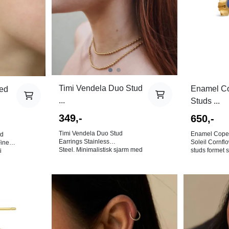
med uten at de vil irre. Farge:
Gull. 18K gullbelagt rustfritt stål.
Bly-, nikkel- og kadmiumfri.
NB! Av hygieniske årsaker er
det ingen bytterett på
øredobber!
Timi Vendela Duo Stud
Enamel C
ed
...
Studs ...
349,-
650,-
Timi Vendela Duo Stud
Enamel Cope
ud
Earrings Stainless
Soleil Cornfl
Fine
Steel. Minimalistisk sjarm med
studs formet s
i
disse duo øredobbene. Med et
gullfarge med
e
dobbelt-stud design i sølv &
midten. Kornb
asjon
gull, er disse øredobbene i
klar og leven
 du
rustfritt stål vannavstøtende og
utstråler ele
På lager i
motstandsdyktige mot
ligner en so
Gull
misfarging for allsidig bruk.
middagstid og 
rekke
Størrelse: Diameter: 15 mm
optimistisk ut
kan
Bredde: 8 mm. Den nye rustfrie
oppmerksomhe
e
stålkolleksjonen tilbyr en rekke
tung. Fine al