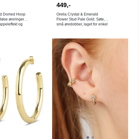
449,-
red Domed Hoop
Orelia Crystal & Emerald
dløse øreringer
Flower Stud Pale Gold. Søte,
ppeleffekt og
små øredobber, laget for enkel
t i 18K gullbelagt
styling og hverdagsbruk.
er både
Krystall- og smaragdblomst-
og moderne, og
øredobbene er inspirert av
nledninger. Mål:
tusenfryd med en
På lager i
På lager i
smaragdgrønn sten i midten.
Multi
Gull
g. NB! Av
Fine alene, men kan
saker er det ingen
også kombineres med andre
redobber!
øredobber hvis du har flere hull
: ORE28927
i ørene. Mål: 0,7 x 0,7 cm.
Farge: Gull og smaragdgrønn.
18K gullbelagt messing. 68%
cubic zirconia, 30% resirkulert
messing, 2% messing. NB! Av
hygieniske årsaker er det ingen
bytterett på øredobber!
Stylenummer: ORE40072