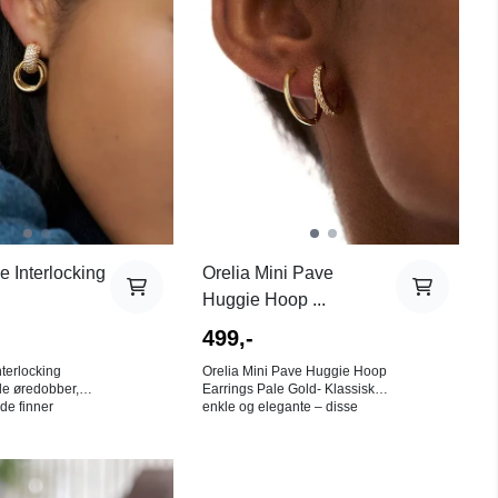
med andre
enkelhet og eleganse i ett
u har flere hull i
design. 15 x 11,5 mm. Farge:
Gull. Materiale: 18K gullbelagt
K gullbelagt
sterlingsølv. NB! Av hygieniske
årsaker er det ingen bytterett på
 ingen bytterett på
øredobber!
e Interlocking
Orelia Mini Pave
Huggie Hoop ...
499,-
nterlocking
Orelia Mini Pave Huggie Hoop
le øredobber,
Earrings Pale Gold- Klassiske,
de finner
enkle og elegante – disse
lom hverdagsstil
bestselgende gullbelagte Pave
inerer rene,
Huggie Hoop-øredobbene i gull
de ringer med
er et must-have i
-stener for en
smykkesamlingen Sett dem
På lager i
På lager i
nse med en
sammen med andre gullbelagte