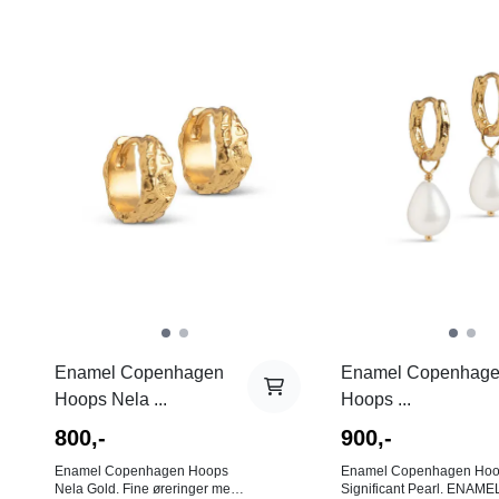
På lager i
På lager i
Gull
Gull
Enamel Copenhagen
Enamel Copenhag
Hoops Nela ...
Hoops ...
800,-
900,-
Enamel Copenhagen Hoops
Enamel Copenhagen Ho
Nela Gold. Fine øreringer med
Significant Pearl. ENAME