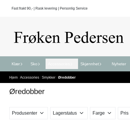
Hopp til innhold
Fast frakt 90,- | Rask levering | Personlig Service
Klær
Sko
Accessories
Skjønnhet
Nyheter
Hjem
/
Accessories
/
Smykker
/
Øredobber
Øredobber
Produsenter
Lagerstatus
Farge
Pris