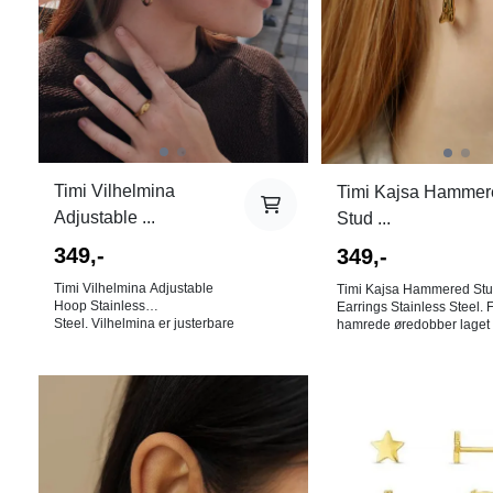
det ingen bytterett på
øredobber!
Timi Vilhelmina
Timi Kajsa Hammer
Adjustable ...
Stud ...
349,-
349,-
Timi Vilhelmina Adjustable
Timi Kajsa Hammered St
Hoop Stainless
Earrings Stainless Steel. 
Steel. Vilhelmina er justerbare
hamrede øredobber laget 
hoop-øredobber i gullbelagt
gullbelagt rustfritt stål. Fin
rustfritt stål. Disse
alene, men også i kombin
minimalistiske øredobbene
med andre øredobber om
kombinerer moderne design
har flere hull i ørene. Høyde: 25
På lager i
På lager i
med funksjonalitet, og passer
mm Den nye rustfrie
Rosa
Gull
perfekt til både hverdagsbruk
stålkolleksjonen tilbyr en 
og spesielle anledninger. Mål:
vanntette smykker. Disse 
29 x 22 mm. Den nye rustfrie
du dusje, svømme og tren
stålkolleksjonen tilbyr en rekke
med uten at de vil irre. Farge: