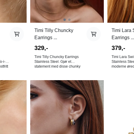
Timi Tilly Chuncky
Timi Lara 
Earrings ...
Earrings ..
329,-
379,-
Timi Tilly Chuncky Earrings
Timi Lara Swi
o-i-
Stainless Steel. Gjør et
Stainless Ste
tfritt
statement med disse chunky
moderne øre
s som
øredobbene. Laget av rustfritt
virvlende form
stål, er disse dristige
leken vri. Øre
øredobbene i gull
rustfritt stål 
en
vannavstøtende og
tofarget design. Mål: 
På lager i
motstandsdyktige mot
25mm. Den nye rustfrie
Gull
je,
misfarging, perfekte for et
stålkolleksjon
n at
moderne, edgy
vanntette smy
utseende.Belagt med 18k gull
du dusje, sv
for den luksuriøse følelsen. Mål:
med uten at de vil
Diameter: 30mm Bredde: 10mm
Gull og sølv. 18K gullbelagt
 ingen
Den nye rustfrie
rustfritt stål. Bly-, nikkel- og
stålkolleksjonen tilbyr en rekke
kadmiumfri. NB! Av hygieniske
vanntette smykker. Disse kan
årsaker er det
du dusje, svømme og trene
øredobber!