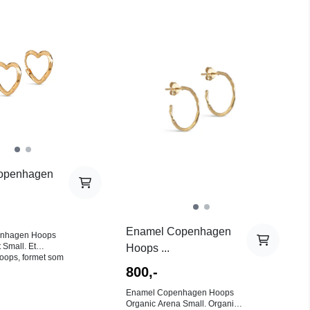
På lager i
På lager i
Gull
Grønn
openhagen
Enamel Copenhagen
nhagen Hoops
 Small. Et
Hoops ...
hoops, formet som
tet er stort uten å
800,-
, og uttrykket er
være kjedelig.
Enamel Copenhagen Hoops
 merke til den
Organic Arena Small. Organic