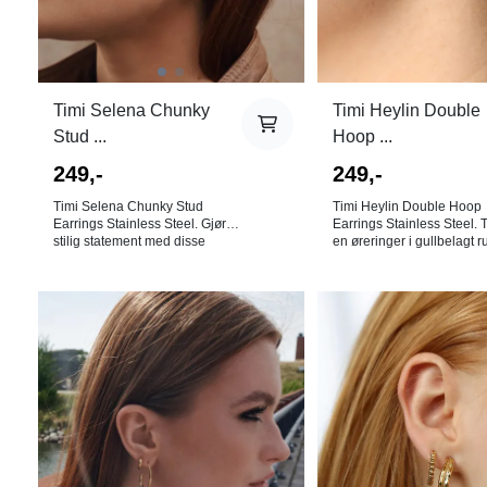
bytterett på øredobber!
Timi Selena Chunky
Timi Heylin Double
Stud ...
Hoop ...
249,-
249,-
Timi Selena Chunky Stud
Timi Heylin Double Hoop
Earrings Stainless Steel. Gjør et
Earrings Stainless Steel. T
stilig statement med disse
en øreringer i gullbelagt rus
chunky øredobbene i gullbelagt
stål. Like fine til hverdag
rustfritt stål. Disse dristige
til penere anledninger.
øredobbene tilfører et moderne
Størrelse: 13,5 x 9,5mm Den
utseende, er vannavstøtende,
nye rustfrie stålkolleksjon
På lager i
På lager i
og oksiderer ikke for holdbar
tilbyr en rekke vanntette
Gull
Gull
bruk. Mål: H18,5 x B14,5 mm
smykker. Disse kan du dus
Den nye rustfrie
svømme og trene med ute
stålkolleksjonen tilbyr en rekke
de vil irre. Farge: Gull. 18K
vanntette smykker. Disse kan
gullbelagt rustfritt stål. Bly-,
du dusje, svømme og trene
nikkel- og kadmiumfri. NB! Av
med uten at de vil irre. Farge:
hygieniske årsaker er det
Gull. 18K gullbelagt rustfritt stål.
bytterett på øredobber!
Bly-, nikkel- og kadmiumfri.
NB! Av hygieniske årsaker er