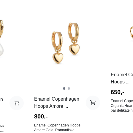
På lager i
Multi
Enamel C
Hoops ...
650,-
Enamel Copenhagen
en
Enamel Cope
Hoops Amore ...
Organic Heart
par delikate 
800,-
et hjerte. Hjer
være klumpete
enkelt uten å 
Enamel Copenhagen Hoops
ops
Legg spesiell
Amore Gold. Romantiske
L