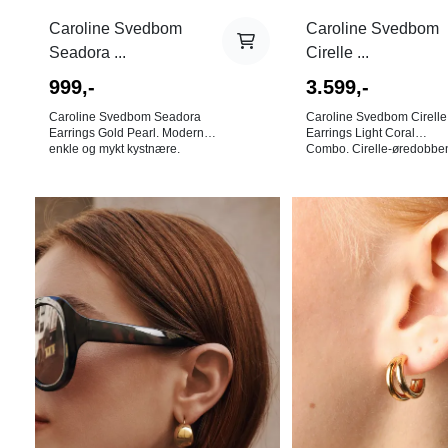
Caroline Svedbom
Caroline Svedbom
Seadora ...
Cirelle ...
999,-
3.599,-
Caroline Svedbom Seadora
Caroline Svedbom Cirelle
Earrings Gold Pearl. Moderne,
Earrings Light Coral
enkle og mykt kystnære.
Combo. Cirelle-øredobbe
Seadora-øredobbene
laget for øyeblikk når du 
kombinerer en delikat
litt ekstra drama. De
skjelldetalj med en avrundet
kaskaderende Swarovski
Swarovski®-perledråpe, noe
krystalltrådene skaper va
På lager i
På lager i
som skaper et utseende som
bevegelse og fanger lyse
Gull
Gull
føles både brukbart og spesielt.
hvert skritt. Dristige, mo
De er lette, enkle å style og gir
og garantert å skille seg ut
akkurat den rette mengden
perfekte for kvelder ute,
eleganse til både
arrangementer eller når du
hverdagsøyeblikk og penere
at smykkene dine skal væ
anledninger. Farge: Gull. - Mål:
høydepunktet i antrekket di
3,5 x 1,2 cm - 18K gullbelagt
Farge: Light Coral Combo. 
messing og Swarovski-perle. -
Mål: 8,1 x 3,3 cm - 18K
100% Nikkelfri. - Designet i
gullbelagt messing og
Sverige, håndlaget i Hellas
Swarovski-krystaller. - 100%
NB! Av hygieniske årsaker er
Nikkelfri. - Designet i Sverige,
det ingen bytterett på
håndlaget i Hellas NB! Av
øredobber!
hygieniske årsaker er det