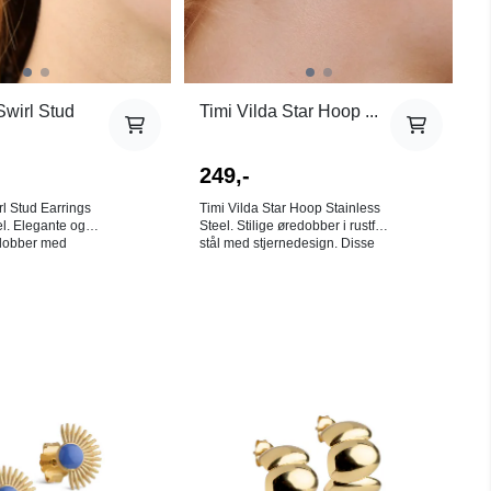
Swirl Stud
Timi Vilda Star Hoop ...
.
249,-
rl Stud Earrings
Timi Vilda Star Hoop Stainless
el. Elegante og
Steel. Stilige øredobber i rustfritt
dobber med
stål med stjernedesign. Disse
 som gir en tidløs,
lette og hypoallergene
dobbene er laget i
øredobbene er perfekte for
og kommer i et
daglig bruk eller spesielle
28 x
anledninger. Passer for alle
På lager i
På lager i
som ønsker et moderne og
Gull
Gull
en tilbyr en rekke
minimalistisk uttrykk. Mål:
kker. Disse kan
Diameter: 16mm Bredde: 3mm
ømme og trene
Den nye rustfrie
 irre. Farge:
stålkolleksjonen tilbyr en rekke
vanntette smykker. Disse kan
du dusje, svømme og trene
med uten at de vil irre. Farge:
 ingen bytterett på
Gull. 18K gullbelagt rustfritt stål.
Bly-, nikkel- og kadmiumfri.