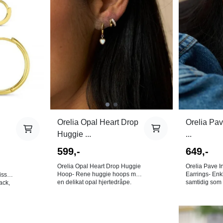
vanntette smykker. Disse kan
kombineres 
du dusje, svømme og trene
favoritter om d
.
med uten at de vil irre. Farge:
ørene. 11 x 7,5mm. Farge: Blå.
 er
Gull og sølv. 18K gullbelagt
Materiale: 18
rustfritt stål. Bly-, nikkel- og
sterlingsølv. NB! Av hygieniske
kadmiumfri. NB! Av hygieniske
årsaker er det
årsaker er det ingen bytterett på
øredobber!
øredobber!
Orelia Opal Heart Drop
Orelia Pav
Huggie ...
...
599,-
649,-
Orelia Opal Heart Drop Huggie
Orelia Pave I
Hoop- Rene huggie hoops med
Earrings- Enk
isse
en delikat opal hjertedråpe.
samtidig som 
ack,
Hoopsene gir diskret eleganse
balansen mel
tener
med et snev av romantisk stil.
og fest. Komb
. Mix
Farge: Gull med hvit opal dråpe
sammenflette
Materiale: 70% resirkulert
glitrende pavé
På lager i
messing, 30% havedelsten.
diskré elega
nia,