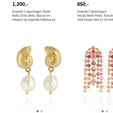
650,-
1.200,-
Enamel Copenhagen
Enamel Copenhagen Studs
Hoops Belle Pearl. Klassi
Bellu Gold. Bellu Stud er en
små hoops med en rå tvist
elegant og organisk tolkning av
Gullbelat sterlingsølv deko
den klassiske sirkelen. De to
med en elegant hvit perle
myke ringene er forsiktig vridd
gir en kontrast til den grov
og omslynger hverandre i et
hoopen. Perlen kan tas o
harmonisk og moderne design.
På lager i
På lager i
ønskelig, hvorpå du har to
Øreringene har et skulpturellt
Gull
Gull
ørering. Fine alene, eller
uttrykk, men er likevel enkle nok
sammen med andre hoop
til å brukes til hverdags. Mål:
dobber hvis men har flere h
20x18mm. Farge: Gull. 18K
ørene. Selges som sett. Mål:
gullbelagt sterlingsølv. NB! Av
13 mm. Farge: Pearl. Kvalitet:
hygieniske årsaker er det ingen
18K gullbelagt 925 sterlin
bytterett på øredobber!
NB! Av hygieniske årsaker
det ingen bytterett på
øredobber!