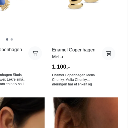
NB! Av hygieniske årsaker er
det ingen bytterett på
øredobber!
openhagen
Enamel Copenhagen
Melia ...
1.100,-
nhagen Studs
Enamel Copenhagen Melia
ower. Lekre små
Chunky. Melia Chunky
om en halv sol i
øreringen har et enkelt og
 rund emalje i
skulpturelt design, der tre myke,
lomst-blå har en
organiske former møtes i en
de tone som
harmonisk sammensetning.
ganse. Nyansen
Uttrykket er minimalistisk, men
På lager i
På lager i
mmerhimmel ved
likevel karakteristisk. Størrelsen
Gul
Burgunder
har et rent,
gjør den lett og behagelig å ha
trykk som vekker
på, samtidig som den legger til
t uten å være
en raffinert touch. En tidløs
ene, men kan også
ørering som kombinerer