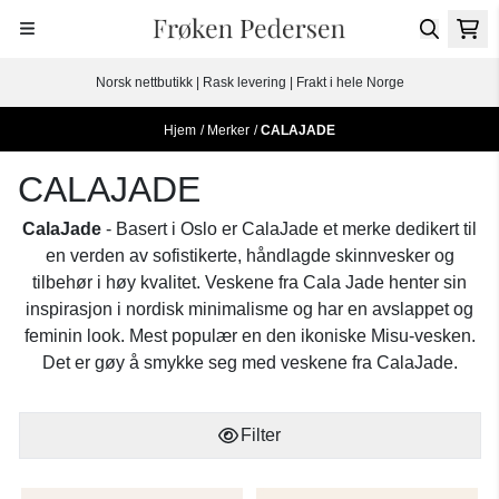
Hopp til innhold
Norsk nettbutikk | Rask levering | Frakt i hele Norge
Hjem
/
Merker
/
CALAJADE
CALAJADE
CalaJade
- Basert i Oslo er CalaJade et merke dedikert til
en verden av sofistikerte, håndlagde skinnvesker og
tilbehør i høy kvalitet. Veskene fra Cala Jade henter sin
inspirasjon i nordisk minimalisme og har en avslappet og
feminin look. Mest populær en den ikoniske Misu-vesken.
Det er gøy å smykke seg med veskene fra CalaJade.
Filter