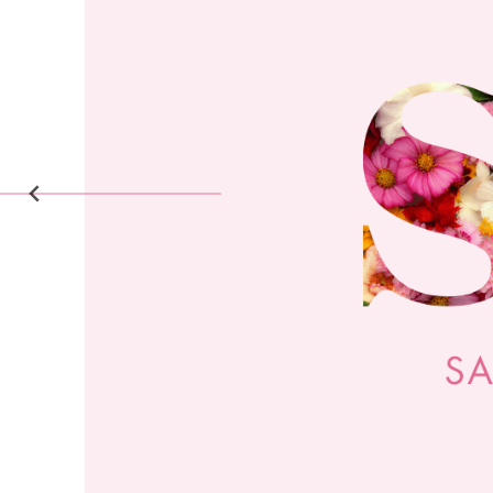
På lager i
På lager i
Multi
Grønn