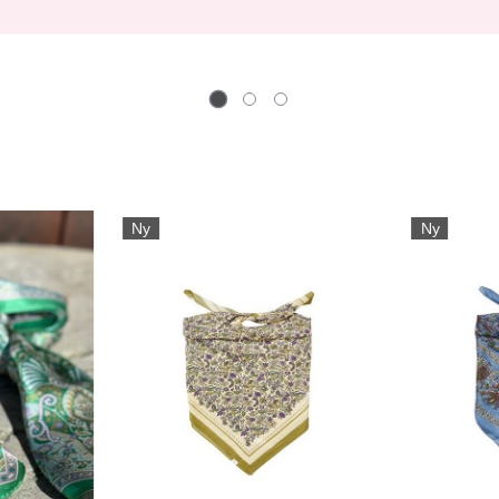
Ny
Ny