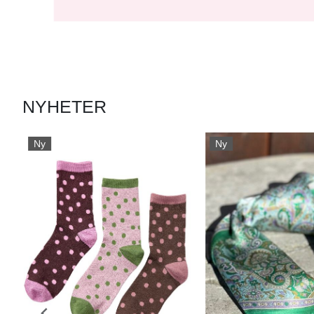
NYHETER
Ny
Ny