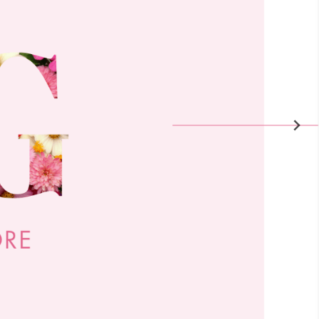
På lager i
På lager i
Blomster
Blomster