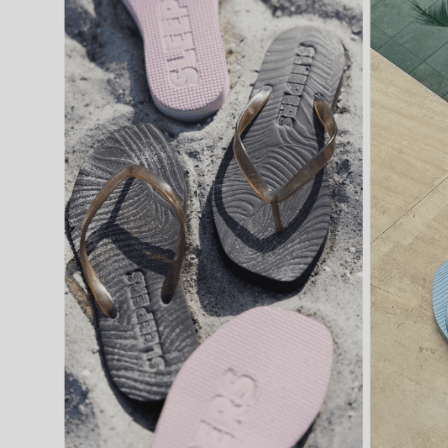
På lager i
38