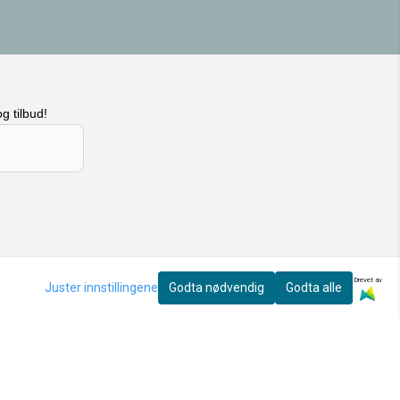
snøring og to store lommer i front.
Innvendig har den en liten
,
glidelåslomme. Dette er en jakke som
tore
tåler vær og vind. Vannavstøtende med
ng
vannsøyle på 10.000K DWR-finish.
Varmer ned til -15 grader. Jakken er
romslig i størrelsen, ønsker du en
nettere passform - gå ned. Elise er iført
g tilbud!
en størrelse S. Pia er iført størrelse S.
Farge: Sort. 55% polyester, 45%
rt)
resirkulert polyester. Lining: 100%
resirkulert nylon. Fyll: 80% dun, 20%
fjær.
Drevet av
Juster innstillingene
Godta nødvendig
Godta alle