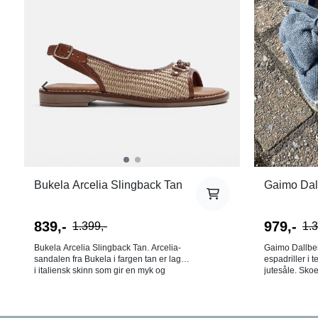
Bukela Arcelia Slingback Tan
Gaimo Dal
839,-
979,-
1.399,-
1.3
Bukela Arcelia Slingback Tan. Arcelia-
Gaimo Dallbe
sandalen fra Bukela i fargen tan er laget
espadriller i 
i italiensk skinn som gir en myk og
jutesåle. Sko
smidig overflate med et naturlig uttrykk.
espadrillsnute
Det innvendige skinnfôret gjør sandalen
og myk innerså
behagelig mot huden, og den fleksible
komfort. Normal til litt liten i størrelsen.
gummisålen sikrer komfort gjennom
Vipper du mel