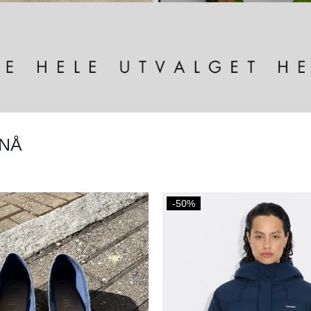
 NÅ
-50%