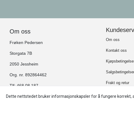
heler dagen. Modellen har en enkel,
Farge: Denimblå. Materiale: 
justerbar slingback-konstruksjon som
skinn jute og g
sitter godt på foten. Like fine til hverdags
impregnering! Håndlaget i Arned
som til mer pyntede anledninger. Normal
Spania.
i størrelsen. Farge: Brun og natur. 100%
skinn. Gummisåle. Husk impregnering!
Kundeserv
Om oss
Om oss
Frøken Pedersen
Kontakt oss
Storgata 7B
Kjøpsbetingelse
2050 Jessheim
Salgsbetingelse
Org. nr. 892864462
Frakt og retur
Tlf:
468 08 187
Frøken Pederse
Dette nettstedet bruker informasjonskapsler for å fungere korrekt, 
post@frokenpedersen.no
Kundeklubb