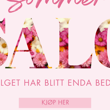
På lager i
Grønn