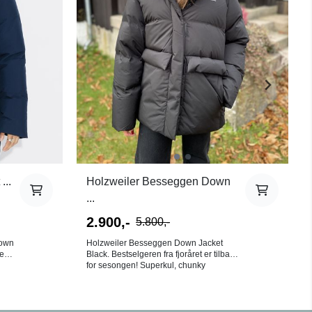
Holzweiler Besseggen Down
...
...
2.900,-
5.800,-
Holzweiler Besseggen Down Jacket
Down
Black. Bestselgeren fra fjoråret er tilbake
for sesongen! Superkul, chunky
dunjakke med fin lengde til rett nedenfor
baken. Jakken har en rett, avslappet
n
passform og lukkes med glidelås og
borrelås. Den har avtagbar hette med
ff