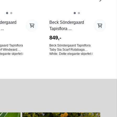
dergaard
Beck Söndergaard
...
Tapisflora ...
849,-
aard Tapisflora
Beck Söndergaard Tapisflora
arf Windward
Taby Sia Scarf Rutabaga
legante skjerfet i
White. Dette elegante skjerfet i
aga White har et
fargen Rutabaga White har et
farget
detaljert, flerfarget
 omgitt av
blomsterprint omgitt av
rder. Den lette og
dekorative border. Den lette og
ken gir et delikat
myke taby-silken gir et delikat
suriøs følelse.
fall og en luksuriøs følelse.
l på 100 x 100
Med sine mål på 100 x 100
uendelige
cm, gir det uendelige
eter. Knyt det
stylingmuligheter. Knyt det
 halsen, bruk det
elegant rundt halsen, bruk det
kt tilbehør i håret,
som et fargerikt tilbehør i håret,
 på favorittvesken
eller fest det på favorittvesken
rsonlig og feminin
din for en personlig og feminin
finish. Mål: 100x100 cm.
rget blomsterprint
Farge: Flerfarget blomsterprint.