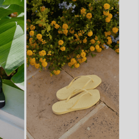
på blå bunn 100% silke.
100% silke.
På lager i
XL