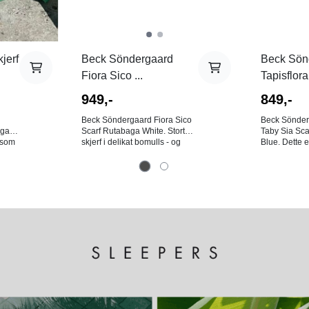
Beck Söndergaard
Beck Sön
jerf
Fiora Sico ...
Tapisflora 
949,-
849,-
Beck Söndergaard Fiora Sico
Beck Sönderg
Scarf Rutabaga White. Stort
Taby Sia Sc
egant
skjerf i delikat bomulls - og
Blue. Dette e
a som
silkeblanding med flerfarget
fargen Rutab
blomsterprint. Med sine mål på
detaljert, fler
100 x 100 cm, gir det
blomsterprint
uendelige stylingmuligheter.
dekorative bo
eige
Knyt det elegant rundt halsen,
myke taby-sil
bruk det som et fargerikt
fall og en luk
tilbehør i håret, eller fest det på
Med sine må
favorittvesken din for en
cm, gir det 
personlig og feminin finish.
stylingmuligh
Mål 100x100cm. Farge:
elegant rundt
Grønntoner, lilla, grå og beige.
som et fargeri
80% bomull, 20% silke.
eller fest det
din for en pe
finish. Mål: 100x100 cm.
Farge: Flerfa