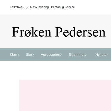
Hopp til innhold
Fast frakt 90,- | Rask levering | Personlig Service
Klær
Sko
Accessories
Skjønnhet
Nyheter