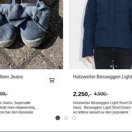
lben Jeans
Holzweiler Besseggen Light 
2.250,-
99,-
4.500,-
n Jeans. Supersøte
Holzweiler Besseggen Light Short 
tekstil med miljøvennlig
Navy Besseggen Light Short Down er
ene har den klassiske
en lettere variant av den populære
n, stor sløyfe over vristen
besseggen jakken. Dette er en litt
le i skinn for ekstra
tynnere dunjakke med lommer i side
og stilrent og nett design. Besseggen Lt
lom størrelser, gå opp.
short-jakken er laget av et teknisk sto