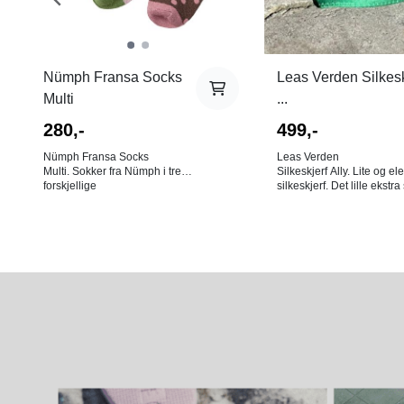
Nümph Fransa Socks
Leas Verden Silkesk
Multi
...
280,-
499,-
Nümph Fransa Socks
Leas Verden
Multi. Sokker fra Nümph i tre
Silkeskjerf Ally. Lite og el
forskjellige
silkeskjerf. Det lille ekstr
fargekombinasjoner med
løfter antrekket. Bruk det i
skimrende lurextråder og
halsen, i håret eller som
prikker: burgunder med
veskepynt. Mål: 53x53 cm
lyserosa detaljer, rosa med
Farge: Grønntoner, lilla, b
limegrønne detaljer og brune
og offwhite. 100% silke.
med gammelrosa detaljer.
Onesize. Leveres i en liten
eske med tre par i ulike
fargekombinasjoner. 60%
polyester, 35% metallisk garn,
5% elastan.