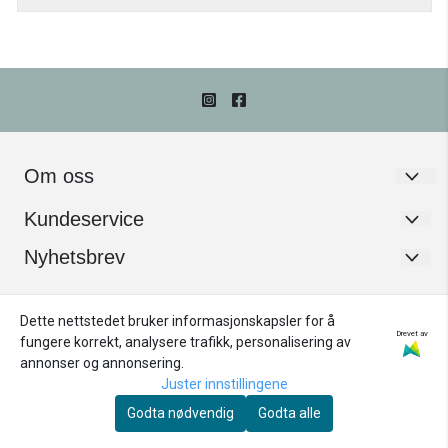
Om oss
Frøken Pedersen
Kundeservice
Storgata 7B
Om oss
Nyhetsbrev
Registrer deg for å motta nyheter og tilbud!
2050 Jessheim
Kontakt oss
E-post
Dette nettstedet bruker informasjonskapsler for å
Org. nr. 892864462
Kjøpsbetingelser
Drevet av
fungere korrekt, analysere trafikk, personalisering av
Tlf:
468 08 187
Salgsbetingelser
annonser og annonsering.
Juster innstillingene
Registrer deg
post@frokenpedersen.no
Frakt og retur
Godta nødvendig
Godta alle
Frøken Pedersen Frisør