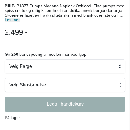
Billi Bi B1377 Pumps Mogano Naplack Oxblood. Fine pumps med
spiss snute og stilig kitten-heel i en delikat mørk burgunderfarge.
Skoene er laget av høykvalitets skinn med blank overflate og har
komfortabel innersåle i skinn, samt gummisåle som gir godt feste
Les mer
og god stabilitet. Enten du skal på jobb eller ut på middag, vil Billi
Bi pumpsene løfte ethvert antrekk. Normal i størrelsen. Farge:
2.499,-
Mørk burgunder. Materiale: Skinn og gummisåle- Husk
impregnering!
Gir
250
bonuspoeng til medlemmer ved kjøp
Velg Farge
Velg Skostørrelse
Legg i handlekurv
På lager