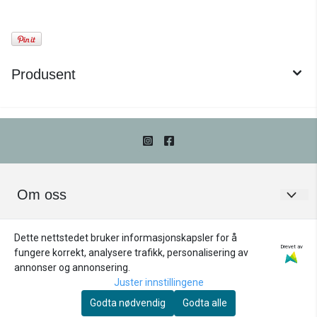
Produsent
Om oss
Frøken Pedersen
Kundeservice
Dette nettstedet bruker informasjonskapsler for å
Storgata 7B
Om oss
Drevet av
Nyhetsbrev
fungere korrekt, analysere trafikk, personalisering av
annonser og annonsering.
Registrer deg for å motta nyheter og tilbud!
2050 Jessheim
Kontakt oss
Juster innstillingene
E-post
Org. nr. 892864462
Kjøpsbetingelser
Godta nødvendig
Godta alle