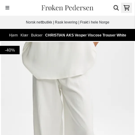
Hopp til innhold
Norsk nettbutikk | Rask levering | Frakt i hele Norge
Hjem
/
Klær
/
Bukser
/
CHRISTIAN AKS Vesper Viscose Trouser White
-40%