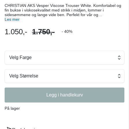
CHRISTIAN AKS Vesper Viscose Trouser White. Komfortabel og
fin bukse i viskosekvalitet med strikk i midjen, lommer i
sidesømmene og lange vide ben. Perfekt for vår og
sommersesongen. Kombiner gjerne med den matchende Neo
Les mer
toppen for et avslappet og elegant antrekk. Normal i størrelsen.
Farge: Hvit. 100% viskose.
1.050,-
1.750,-
- 40%
Velg Farge
Velg Størrelse
Legg i handlekurv
På lager