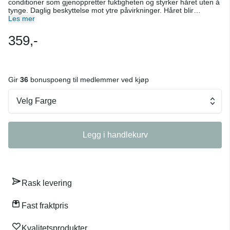
conditioner som gjenoppretter fuktigheten og styrker håret uten å
tynge. Daglig beskyttelse mot ytre påvirkninger. Håret blir
umiddelbart kambart og mykt, med en fantastisk glans og
Les mer
følelse. Defy Damage styrker hårets bindinger og bevarer fargen.
250 ml.
359,-
Gir
36
bonuspoeng til medlemmer ved kjøp
Velg Farge
Legg i handlekurv
Rask levering
Fast fraktpris
Kvalitetsprodukter