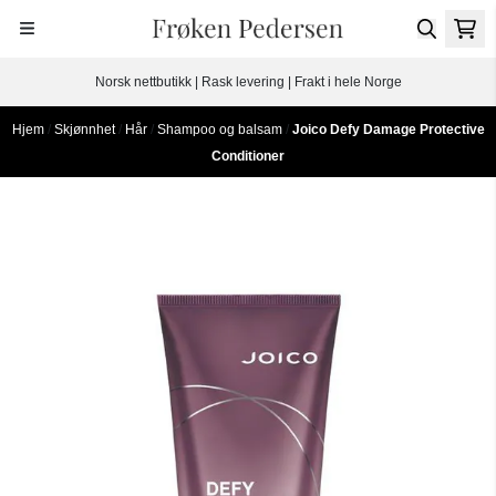
Hopp til innhold
Norsk nettbutikk | Rask levering | Frakt i hele Norge
Hjem
/
Skjønnhet
/
Hår
/
Shampoo og balsam
/
Joico Defy Damage Protective
Conditioner