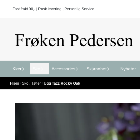
Hopp til innhold
Fast frakt 90,- | Rask levering | Personlig Service
Klær
Sko
Accessories
Skjønnhet
Nyheter
Hjem
/
Sko
/
Tøfler
/
Ugg Tazz Rocky Oak