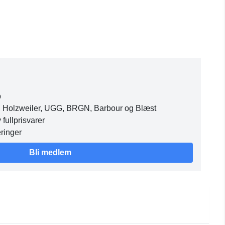
p
er, Holzweiler, UGG, BRGN, Barbour og Blæst
fullprisvarer
eringer
Bli medlem