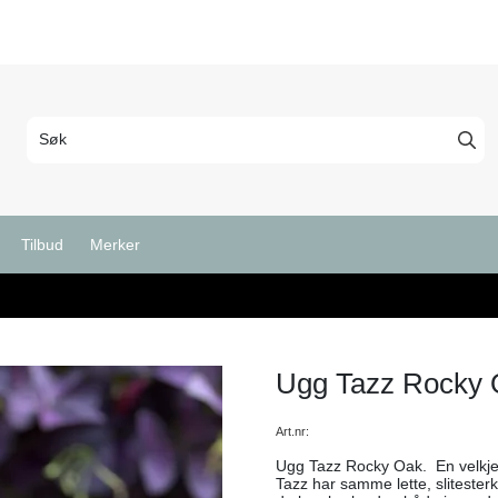
Tilbud
Merker
Ugg Tazz Rocky 
Art.nr:
Ugg Tazz Rocky Oak. En velkjent 
Tazz har samme lette, sliteste