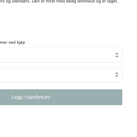
s og utendørs. Den er fôret med deilig lammeull og er laget
 brodert flette. Disse vil vi flytte inn i! Farge: Rocky
n, lammeull og gummisåle.
mer ved kjøp
Legg i handlekurv