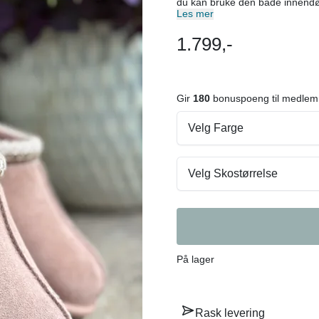
du kan bruke den både innendør
av mykt semsket skinn med en dekorativ
Les mer
Oak Materiale: Semsket skin
1.799,-
Gir
180
bonuspoeng til medlem
Velg Farge
Velg Skostørrelse
På lager
Rask levering