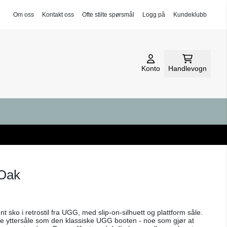
Om oss
Kontakt oss
Ofte stilte spørsmål
Logg på
Kundeklubb
Konto
Handlevogn
Oak
sko i retrostil fra UGG, med slip-on-silhuett og plattform såle.
rke yttersåle som den klassiske UGG booten - noe som gjør at