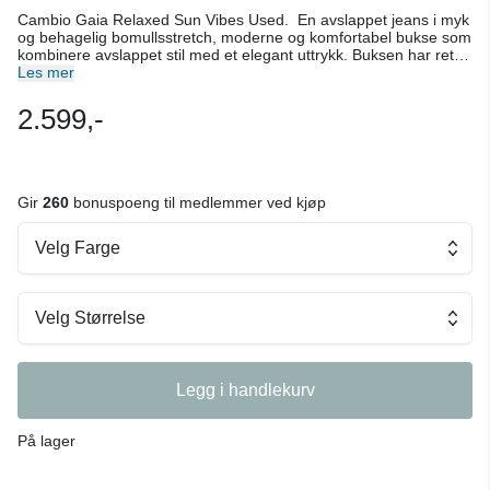
Cambio Gaia Relaxed Sun Vibes Used. En avslappet jeans i myk
og behagelig bomullsstretch, moderne og komfortabel bukse som
kombinere avslappet stil med et elegant uttrykk. Buksen har rette
ben med oppbrett som kan brettes ned for å få den lenger, den
Les mer
fine mellomblå denimvasken gir et uanstrengt og tidløs preg.
Buksen er fin å style med en skjorte, bluse eller strikk, perfekt
2.599,-
både til jobb og fritid. Benlengde: 30" Normal til litt romslig på
størrelsen, vipper du mellom to størrelser, gå ned. Farge: Sun
Vibes Used - Mellomblå Denim Materiale: 92% bomull, 6%
elastomultiester, 2% elastan. Kan vaskes på 30 grader.
Gir
260
bonuspoeng til medlemmer ved kjøp
Velg Farge
Velg Størrelse
Legg i handlekurv
På lager