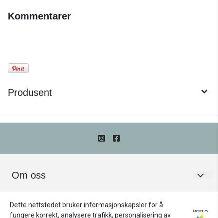
Kommentarer
Produsent
Om oss
Frøken Pedersen
Kundeservice
Dette nettstedet bruker informasjonskapsler for å
Storgata 7B
Om oss
Drevet av
Nyhetsbrev
fungere korrekt, analysere trafikk, personalisering av